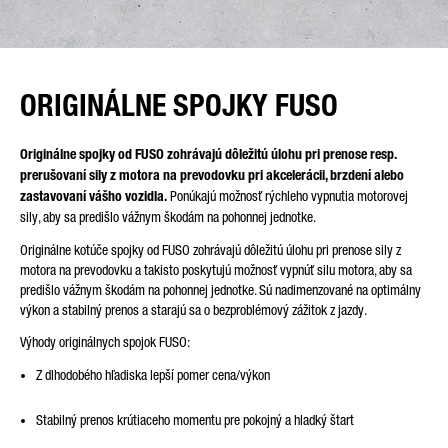
ORIGINÁLNE SPOJKY FUSO
Originálne spojky od FUSO zohrávajú dôležitú úlohu pri prenose resp.
prerušovaní sily z motora na prevodovku pri akcelerácii, brzdení alebo
zastavovaní vášho vozidla.
Ponúkajú možnosť rýchleho vypnutia motorovej
sily, aby sa predišlo vážnym škodám na pohonnej jednotke.
Originálne kotúče spojky od FUSO zohrávajú dôležitú úlohu pri prenose sily z
motora na prevodovku a takisto poskytujú možnosť vypnúť silu motora, aby sa
predišlo vážnym škodám na pohonnej jednotke. Sú nadimenzované na optimálny
výkon a stabilný prenos a starajú sa o bezproblémový zážitok z jazdy.
Výhody originálnych spojok FUSO:
Z dlhodobého hľadiska lepší pomer cena/výkon
Stabilný prenos krútiaceho momentu pre pokojný a hladký štart