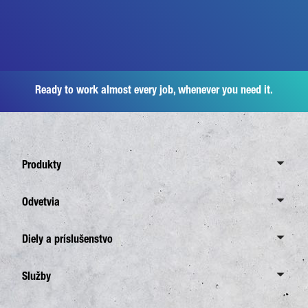
Ready to work almost every job, whenever you need it.
Produkty
Canter
Odvetvia
6,0 ton
Odvetvia
Diely a príslušenstvo
7,5 ton
Rozvoz
8,55 ton
Diely a príslušenstvo
Služby
Doprava pre stavebníctvo
eCanter
Originálne diely FUSO
Záhradníctvo a terénne úpravy
Služby