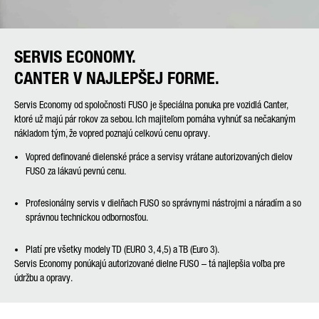
SERVIS ECONOMY.
CANTER V NAJLEPŠEJ FORME.
Servis Economy od spoločnosti FUSO je špeciálna ponuka pre vozidlá Canter,
ktoré už majú pár rokov za sebou. Ich majiteľom pomáha vyhnúť sa nečakaným
nákladom tým, že vopred poznajú celkovú cenu opravy.
Vopred definované dielenské práce a servisy vrátane autorizovaných dielov
FUSO za lákavú pevnú cenu.
Profesionálny servis v dielňach FUSO so správnymi nástrojmi a náradím a so
správnou technickou odbornosťou.
Platí pre všetky modely TD (EURO 3, 4,5) a TB (Euro 3).
Servis Economy ponúkajú autorizované dielne FUSO – tá najlepšia voľba pre
údržbu a opravy.