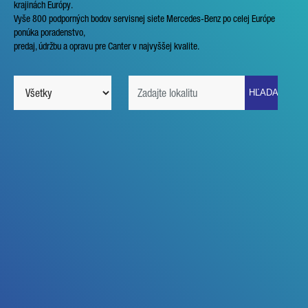
krajinách Európy.
Vyše 800 podporných bodov servisnej siete Mercedes-Benz po celej Európe
ponúka poradenstvo,
VAŠA SPRÁVA (VOLITEĽNE)
predaj, údržbu a opravu pre Canter v najvyššej kvalite.
* Pole je povinné
Vaše údaje spracujeme, uložíme a použijeme starostlivo podľa
zákonných ustanovení o ochrane údajov podľa vášho súhlasu
a len na účely vybavenia vašej otázky. Ďalšie detaily o
spracovaní vašich osobných údajov spoločnosťou Daimler
Truck AG a takisto detailné oznámenia o vašich právach
nájdete v
oznámeniach o ochrane údajov
.