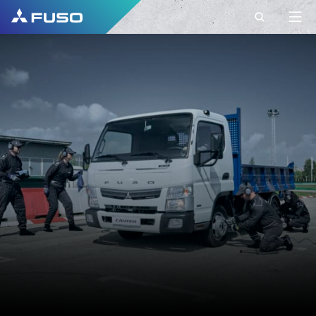
KONTAKT
FUSO EUROPE
KONTAKT
Máte nejaké otázky?
Svoje dotazy nám pošlite cez tento kontaktný
formulár.
KRSTNÉ MENO*
PRIEZVISKO*