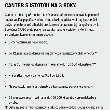
CANTER S ISTOTOU NA 3 ROKY.
Canter je robustný už mnoho rokov. Vďaka kataforéznemu lakovaniu ponorením
kabíny vodiča, popráškovanému rámu a takisto vďaka kvalitnej konzervácii
dutých priestorov má dlhodobú protikoróznu ochranu na tej najvyššej úrovni.
Spoločnosť FUSO preto poskytuje záruku na nové vozidlo (1), ktorá medzi
európskymi konkurentmi nemá obdobu:
3-ročná záruka na nové vozidlo.
do 12. mesiaca od doručenia bez obmedzenia najazdených kilometrov.**
13. až 36. mesiac od doručenia maximálne do 100 000 kilometrov.*/**
Pre všetky modely Canter od 3,5 t do 8,55 t.
Na podvozok, hnacie ústrojenstvo a komponenty ponúkané z výroby.
36 mesiacov, resp. maximálne do 100 000 kilometrov pre nadstavby z
výroby.
(1)
Detailný zoznam komponentov a takisto údaje o období, počas ktorého sa na