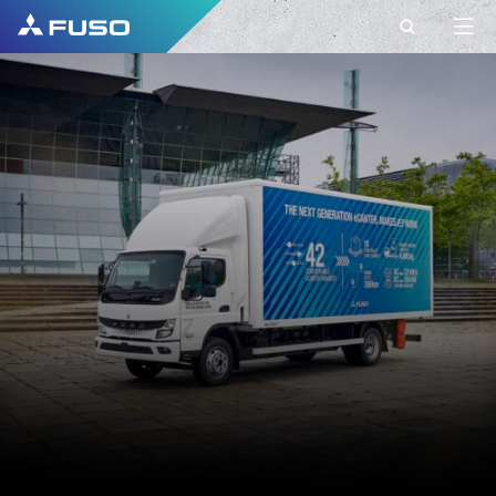
KONTAKT
FUSO EUROPE
KONTAKT
Máte nejaké otázky?
Svoje dotazy nám pošlite cez tento kontaktný
formulár.
KRSTNÉ MENO*
PRIEZVISKO*