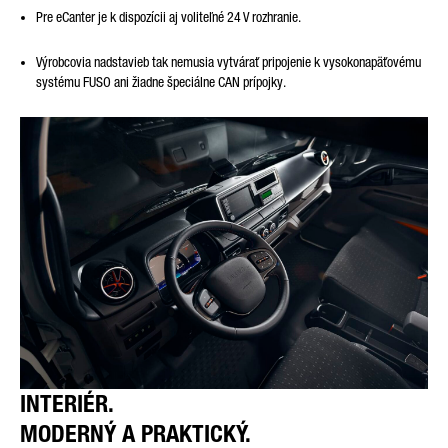
Pre eCanter je k dispozícii aj voliteľné 24 V rozhranie.
Výrobcovia nadstavieb tak nemusia vytvárať pripojenie k vysokonapäťovému
systému FUSO ani žiadne špeciálne CAN prípojky.
INTERIÉR.
MODERNÝ A PRAKTICKÝ.