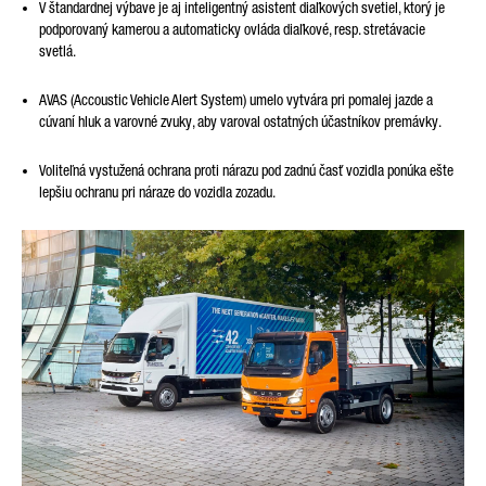
V štandardnej výbave je aj inteligentný asistent diaľkových svetiel, ktorý je
podporovaný kamerou a automaticky ovláda diaľkové, resp. stretávacie
svetlá.
AVAS (Accoustic Vehicle Alert System) umelo vytvára pri pomalej jazde a
cúvaní hluk a varovné zvuky, aby varoval ostatných účastníkov premávky.
Voliteľná vystužená ochrana proti nárazu pod zadnú časť vozidla ponúka ešte
lepšiu ochranu pri náraze do vozidla zozadu.