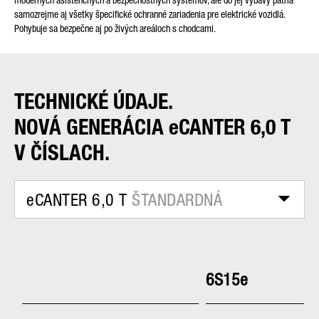
moderných asistenčných a bezpečnostných systémov, ale do jej výbavy patria
samozrejme aj všetky špecifické ochranné zariadenia pre elektrické vozidlá.
Pohybuje sa bezpečne aj po živých areáloch s chodcami.
TECHNICKÉ ÚDAJE.
NOVÁ GENERÁCIA eCANTER 6,0 T
V ČÍSLACH.
eCANTER 6,0 T
ŠTANDARDNÁ
6S15e