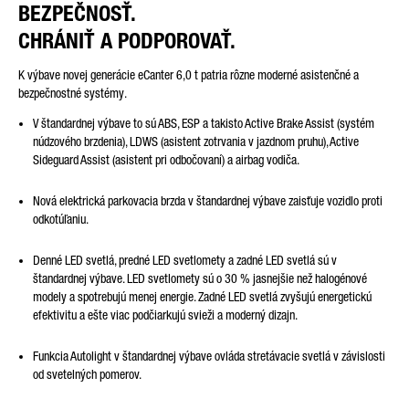
BEZPEČNOSŤ.
CHRÁNIŤ A PODPOROVAŤ.
K výbave novej generácie eCanter 6,0 t patria rôzne moderné asistenčné a
bezpečnostné systémy.
V štandardnej výbave to sú ABS, ESP a takisto Active Brake Assist (systém
núdzového brzdenia), LDWS (asistent zotrvania v jazdnom pruhu), Active
Sideguard Assist (asistent pri odbočovaní) a airbag vodiča.
Nová elektrická parkovacia brzda v štandardnej výbave zaisťuje vozidlo proti
odkotúľaniu.
Denné LED svetlá, predné LED svetlomety a zadné LED svetlá sú v
štandardnej výbave. LED svetlomety sú o 30 % jasnejšie než halogénové
modely a spotrebujú menej energie. Zadné LED svetlá zvyšujú energetickú
efektivitu a ešte viac podčiarkujú svieži a moderný dizajn.
Funkcia Autolight v štandardnej výbave ovláda stretávacie svetlá v závislosti
od svetelných pomerov.