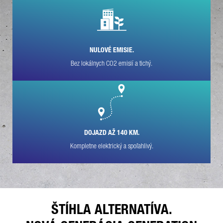
VAŠA SPRÁVA (VOLITEĽNE)
NULOVÉ EMISIE.
Bez lokálnych CO2 emisií a tichý.
* Pole je povinné
DOJAZD AŽ 140 KM.
Vaše údaje spracujeme, uložíme a použijeme starostlivo podľa
zákonných ustanovení o ochrane údajov podľa vášho súhlasu
Kompletne elektrický a spoľahlivý.
a len na účely vybavenia vašej otázky. Ďalšie detaily o
spracovaní vašich osobných údajov spoločnosťou Daimler
Truck AG a takisto detailné oznámenia o vašich právach
nájdete v
oznámeniach o ochrane údajov
.
ŠTÍHLA ALTERNATÍVA.