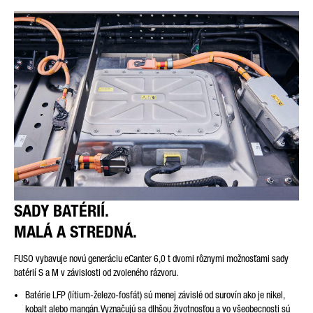
SADY BATÉRIÍ.
MALÁ A STREDNÁ.
FUSO vybavuje novú generáciu eCanter 6,0 t dvomi rôznymi možnosťami sady
batérií S a M v závislosti od zvoleného rázvoru.
Batérie LFP (lítium-železo-fosfát) sú menej závislé od surovín ako je nikel,
kobalt alebo mangán. Vyznačujú sa dlhšou životnosťou a vo všeobecnosti sú