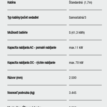
Kabína
Štandardná (1,7m)
Typ kabíny/počet sedadiel
Samostatná/3
Možnosti batérie
S (41,3 kWh)
S 
Kapacita nabíjania AC - pomalé nabíjanie
max.11 kW
m
Kapacita nabíjania DC - rýchle nabíjanie
max. 70 kW
ma
Rázvor (mm)
2.500
2
Nosnosť podvozka (kg)
3.445
3