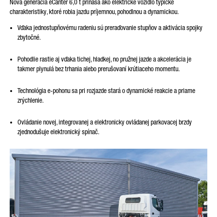
Nová generácia eCanter 6,0 t prináša ako elektrické vozidlo typické
charakteristiky, ktoré robia jazdu príjemnou, pohodlnou a dynamickou.
Vďaka jednostupňovému radeniu sú preraďovanie stupňov a aktivácia spojky
zbytočné.
Pohodlie rastie aj vďaka tichej, hladkej, no pružnej jazde a akcelerácia je
takmer plynulá bez trhania alebo prerušovaní krútiaceho momentu.
Technológia e-pohonu sa pri rozjazde stará o dynamické reakcie a priame
zrýchlenie.
Ovládanie novej, integrovanej a elektronicky ovládanej parkovacej brzdy
zjednodušuje elektronický spínač.