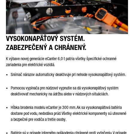
VYSOKONAPÄŤOVÝ SYSTÉM.
ZABEZPEČENÝ A CHRÁNENÝ.
K výbave novej generácie eCanter 6,0 t patria všetky špecifické ochranné
zariadenia pre elektrické vozidlá.
Snímač nárazov automaticky deaktivuje pri nehode vysokonapäťový systém.
Pomocou vypínača pre núdzové vypnutie sa dá vysokonapäťový systém
deaktivovať mechanicky na údržbu alebo v núdzových situáciách.
Hĺbka brodenia modelu eCanter je 300 mm. Ak sa vysokonapäťová batéria
dostane pod vodu, nedodáva prúd. Všetky elektrické komponenty sú utesnené
a bezpečné pre vodiča a tretie osoby.
Batérie sú v prípade interného poškodenia chránené proti vytečeniu. V prípade