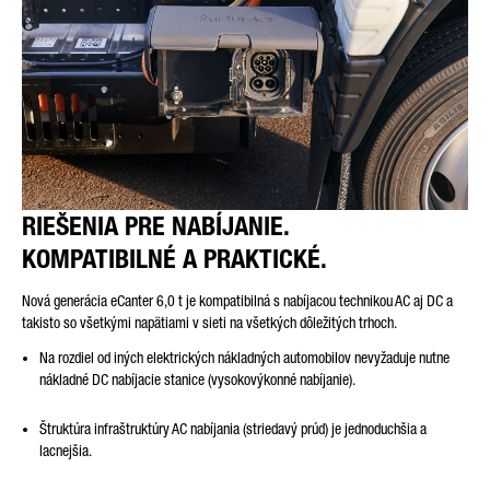
RIEŠENIA PRE NABÍJANIE.
KOMPATIBILNÉ A PRAKTICKÉ
.
Nová generácia eCanter 6,0 t je kompatibilná s nabíjacou technikou AC aj DC a
takisto so všetkými napätiami v sieti na všetkých dôležitých trhoch.
Na rozdiel od iných elektrických nákladných automobilov nevyžaduje nutne
nákladné DC nabíjacie stanice (vysokovýkonné nabíjanie).
Štruktúra infraštruktúry AC nabíjania (striedavý prúd) je jednoduchšia a
lacnejšia.