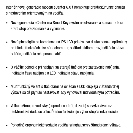
Interiér novej generácie modelu eCanter 6,0 t kombinuje praktickú funkcionalitu
s nastavením orientovaným na vodiča.
Nová generácia eCanter má Smart Key systm na otváranie a spínač motora
štart-stop pre zapínanie a vypínanie.
Nová plne digitálna kombinovaná IPS LCD prístrojová doska ponúka optimálny
prehľad o funkciách ako sú tachometer, počítadlo kilometrov, indikácia stavu
batérie, indikácia rekuperácie atď.
O väčšie pohodlie pri nabíjaní sa starajú tlačidlo pre zastavenie nabíjania,
indikácia času nabíjania a LED indikácia stavu nabíjania.
Multifunkčný volant s tlačidlami na ovládanie LCD displeja v štandardnej
výbave sa dá plynulo nastavovať, aby vyhovoval individuálnym potrebám.
Voľba režimu prevodovky (dopredu, neutrál, dozadu) sa vykonáva cez
elektronickú riadiacu páku. Ďalšou funkciou je výber stupňa rekuperácie.
Pohodlné ergonomické sedadlo vodiča Isringhausen v štandardnej výbave.