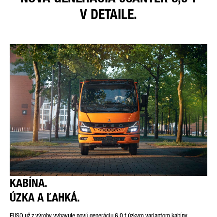
V DETAILE.
KABÍNA.
ÚZKA A ĽAHKÁ.
FUSO už z výroby vybavuje novú generáciu 6,0 t úzkym variantom kabíny.