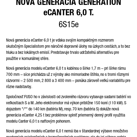
NOVÁ GENERÁCIA GENERATION
eCANTER 6,0 T.
Friendly Captcha
6S15e
Nová generácia eCanter 6,0 t je vďaka svojím kompaktným rozmerom
skutočným
špecialistom pre náročné dopravné úlohy na úzkych cestách, a to bez
hluku a bez lokálnych emisií. Predstavuje trvalo udržateľnú alternatívu pre
použitie v komunálnej sfére.
Nová generácia modelu eCanter 6,0 t s kabínou o šírke 1,7 m – pri šírke rámu
700 mm – síce prichádza už z výroby ako mimoriadne štíhla, no s tromi rôznymi
rázvormi – 2 500 mm, 2 800 a 3 400 mm – ponúka zároveň veľkú variabilitu pre
rôzne nadstavby.
Spoločnosť FUSO ho v závislosti od zvoleného rázvoru vybavuje sadami batérií vo
veľkostiach S a M. Jeho elektromotor má výkon približne 150 koní (110 kW). S
dojazdom
*/**
do 140 km (batéria M), resp. 70 km (batéria S) dokáže nová
generácia eCanter 4,25 t bez problémov splniť priemerný denný profil využitia
modelu Canter 6,0 t s naftovým pohonom.
Nová generácia modelu eCanter 6,0 t nemá iba v štandardnej výbave množstvo