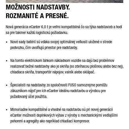
MOŽNOSTI NADSTAVBY.
ROZMANITÉ A PRESNÉ.
Nová generácia eCanter 6,0 t je veľmi kompatibilná čo sa týka nadstavieb a hodí
sa pre takmer každú logistickú požiadavku.
Nové sady batérií sú vďaka svojej optimálnej veľkosti uložené v strede
podvozku, čím uvoľňujú priestor pre nadstavby.
Na tomto elektrickom ľahkom nákladnom vozidle sa dajú bez problémov
realizovať bežné nadstavby ako je skriňa (so zdvíhacou plošinou alebo bez nej),
chladiaca skriňa, transportér nápojov, valník alebo sklápač.
Špecialisti na nadstavby zo spoločnosti FUSO samozrejme pomôžu
zákazníkom nájsť pre ich eCanter ideálnu nadstavbu a výrobcu pre
požadovaný účel použitia.
Mimoriadne kompatibilné a vhodné na nadstavbu sú pri novej generácii
eCanter možnosti doplnkových výbav z výroby s mechanickými vedľajšími
pohonmi a agregáty ako napríklad chladiaci kompresor.