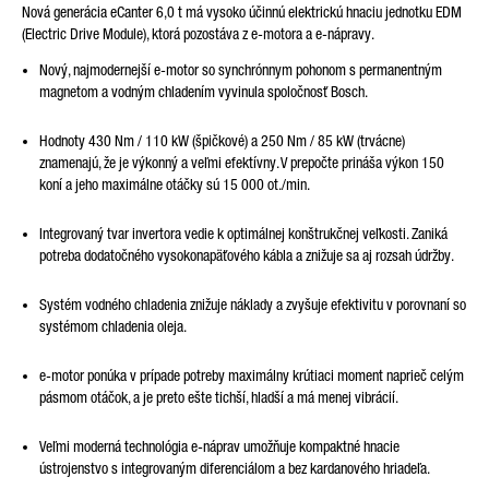
Nová generácia eCanter 6,0 t má vysoko účinnú elektrickú hnaciu jednotku EDM
(Electric Drive Module), ktorá pozostáva z e-motora a e-nápravy.
Nový, najmodernejší e-motor so synchrónnym pohonom s permanentným
magnetom a vodným chladením vyvinula spoločnosť Bosch.
Hodnoty 430 Nm / 110 kW (špičkové) a 250 Nm / 85 kW (trvácne)
znamenajú, že je výkonný a veľmi efektívny. V prepočte prináša výkon 150
koní a jeho maximálne otáčky sú 15 000 ot./min.
Integrovaný tvar invertora vedie k optimálnej konštrukčnej veľkosti. Zaniká
potreba dodatočného vysokonapäťového kábla a znižuje sa aj rozsah údržby.
Systém vodného chladenia znižuje náklady a zvyšuje efektivitu v porovnaní so
systémom chladenia oleja.
e-motor ponúka v prípade potreby maximálny krútiaci moment naprieč celým
pásmom otáčok, a je preto ešte tichší, hladší a má menej vibrácií.
Veľmi moderná technológia e-náprav umožňuje kompaktné hnacie
ústrojenstvo s integrovaným diferenciálom a bez kardanového hriadeľa.