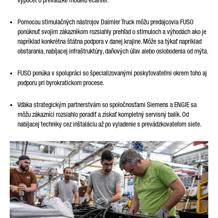
výpočet o prevádzke modelu eCanter.
Pomocou stimulačných nástrojov Daimler Truck môžu predajcovia FUSO
ponúknuť svojim zákazníkom rozsiahly prehľad o stimuloch a výhodách ako je
napríklad konkrétna štátna podpora v danej krajine. Môže sa týkať napríklad
obstarania, nabíjacej infraštruktúry, daňových úľav alebo oslobodenia od mýta.
FUSO ponúka v spolupráci so špecializovanými poskytovateľmi okrem toho aj
podporu pri byrokratickom procese.
Vďaka strategickým partnerstvám so spoločnosťami Siemens a ENGIE sa
môžu zákazníci rozsiahlo poradiť a získať kompletný servisný balík. Od
nabíjacej techniky cez inštaláciu až po vyladenie s prevádzkovateľom siete.