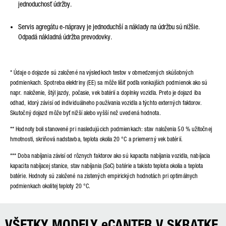
jednoduchosť údržby.
Servis agregátu e-nápravy je jednoduchší a náklady na údržbu sú nižšie.
Odpadá nákladná údržba prevodovky.
* Údaje o dojazde sú založené na výsledkoch testov v obmedzených skúšobných
podmienkach. Spotreba elektriny (EE) sa môže líšiť podľa vonkajších podmienok ako sú
napr. naloženie, štýl jazdy, počasie, vek batérií a doplnky vozidla. Preto je dojazd iba
odhad, ktorý závisí od individuálneho používania vozidla a týchto externých faktorov.
Skutočný dojazd môže byť nižší alebo vyšší než uvedená hodnota.
** Hodnoty boli stanovené pri nasledujúcich podmienkach: stav naloženia 50 % užitočnej
hmotnosti, skriňová nadstavba, teplota okolia 20 °C a priemerný vek batérií.
*** Doba nabíjania závisí od rôznych faktorov ako sú kapacita nabíjania vozidla, nabíjacia
kapacita nabíjacej stanice, stav nabíjania (SoC) batérie a takisto teplota okolia a teplota
batérie. Hodnoty sú založené na zistených empirických hodnotách pri optimálnych
podmienkach okolitej teploty 20 °C.
VŠETKY MODELY eCANTER V SKRATKE.