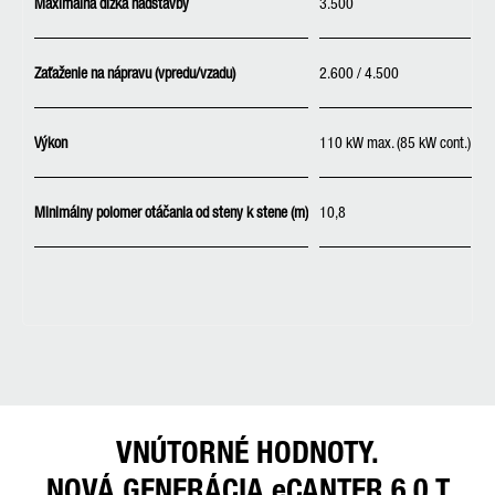
Maximálna dĺžka nadstavby
3.500
3
Zaťaženie na nápravu (vpredu/vzadu)
2.600 / 4.500
Výkon
110 kW max. (85 kW cont.)
Minimálny polomer otáčania od steny k stene (m)
10,8
1
VNÚTORNÉ HODNOTY.
NOVÁ GENERÁCIA eCANTER 6,0 T