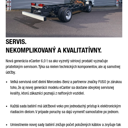
SERVIS.
NEKOMPLIKOVANÝ A KVALITATÍVNY.
Nová generácia eCanter 6,0 t sa ako vyzretý sériový produkt vyznačuje
priateľským servisom. Týka sa nielen technických komponentov, ale aj samotnej
údržby.
Veľká servisná sieť dielní Mercedes-Benz a partnerov značky FUSO je zárukou
toho, že aj novej generácii modelu eCanter sa dostane obvyklej servisnej
kvality, ktorú zákazníci poznajú z naftových vozidiel.
Každá sada batérií má údržbové veko pre jednoduchý prístup k elektronickým
riadiacim dielom. V prípade poruchy sa dajú vymeniť samostatne po jednom.
Umiestnenie novej sady batérií znižuje počet položených káblov a zvyšuje tak