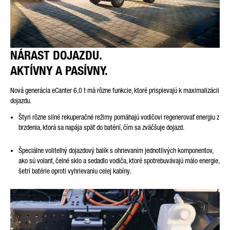
NÁRAST DOJAZDU.
AKTÍVNY A PASÍVNY.
Nová generácia eCanter 6,0 t má rôzne funkcie, ktoré prispievajú k maximalizácii
dojazdu.
Štyri rôzne silné rekuperačné režimy pomáhajú vodičovi regenerovať energiu z
brzdenia, ktorá sa napája späť do batérií, čím sa zväčšuje dojazd.
Špeciálne voliteľný dojazdový balík s ohrievaním jednotlivých komponentov,
ako sú volant, čelné sklo a sedadlo vodiča, ktoré spotrebuvávajú málo energie,
šetrí batérie oproti vyhrievaniu celej kabíny.