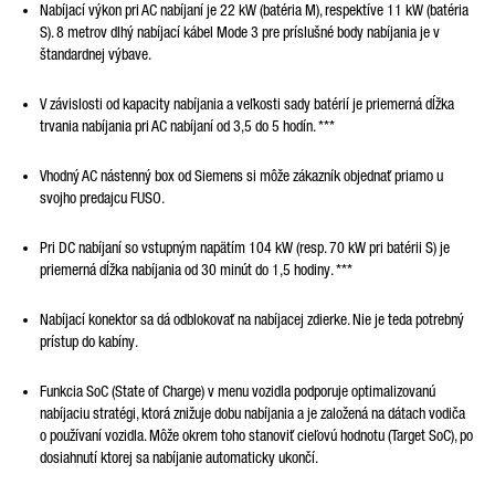
Nabíjací výkon pri AC nabíjaní je 22 kW (batéria M), respektíve 11 kW (batéria
S). 8 metrov dlhý nabíjací kábel Mode 3 pre príslušné body nabíjania je v
štandardnej výbave.
V závislosti od kapacity nabíjania a veľkosti sady batérií je priemerná dĺžka
trvania nabíjania pri AC nabíjaní od 3,5 do 5 hodín.
***
Vhodný AC nástenný box od Siemens si môže zákazník objednať priamo u
svojho predajcu FUSO.
Pri DC nabíjaní so vstupným napätím 104 kW (resp. 70 kW pri batérii S) je
priemerná dĺžka nabíjania od 30 minút do 1,5 hodiny.
***
Nabíjací konektor sa dá odblokovať na nabíjacej zdierke. Nie je teda potrebný
prístup do kabíny.
Funkcia SoC (State of Charge) v menu vozidla podporuje optimalizovanú
nabíjaciu stratégi, ktorá znižuje dobu nabíjania a je založená na dátach vodiča
o používaní vozidla. Môže okrem toho stanoviť cieľovú hodnotu (Target SoC), po
dosiahnutí ktorej sa nabíjanie automaticky ukončí.