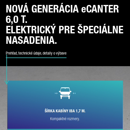
NOVÁ GENERÁCIA eCANTER
6,0 T.
TYP OTÁZKY*
ELEKTRICKÝ PRE ŠPECIÁLNE
NASADENIA.
Prehľad, technické údaje, detaily o výbave
VAŠA KRAJINA*
EMAIL*
ŠÍRKA KABÍNY IBA 1,7 M.
TELEFÓNNE ČÍSLO*
Kompaktné rozmery.