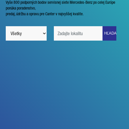
Vyše 800 podporných bodov servisnej siete Mercedes-Benz po celej Európe
ponúka poradenstvo,
predaj, údržbu a opravu pre Canter v najvyššej kvalite.