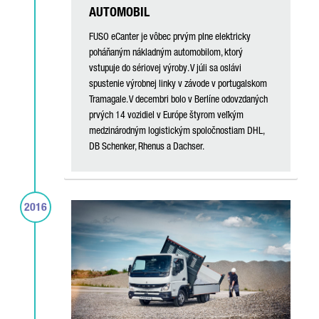
AUTOMOBIL
FUSO eCanter je vôbec prvým plne elektricky
poháňaným nákladným automobilom, ktorý
vstupuje do sériovej výroby. V júli sa oslávi
spustenie výrobnej linky v závode v portugalskom
Tramagale. V decembri bolo v Berlíne odovzdaných
prvých 14 vozidiel v Európe štyrom veľkým
medzinárodným logistickým spoločnostiam DHL,
DB Schenker, Rhenus a Dachser.
2016