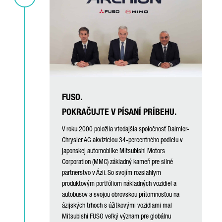
FUSO.
POKRAČUJTE V PÍSANÍ PRÍBEHU.
V roku 2000 položila vtedajšia spoločnosť Daimler-
Chrysler AG akvizíciou 34-percentného podielu v
japonskej automobilke Mitsubishi Motors
Corporation (MMC) základný kameň pre silné
partnerstvo v Ázii. So svojím rozsiahlym
produktovým portfóliom nákladných vozidiel a
autobusov a svojou obrovskou prítomnosťou na
ázijských trhoch s úžitkovými vozidlami mal
Mitsubishi FUSO veľký význam pre globálnu