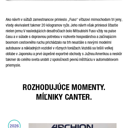
Ako návrh v súťaži zamestnancov prinieslo „Fuso“ víťazovi mimochodom tri jeny,
vtedy ekvivalent takmer 20 kilogramov ryže. Jeho návrh však priniesol šťastie
nielen jemu: V nasledujúcich desaťročiach bolo Mitsubishi Fuso vždy na pulse
času a v súlade s dopravnou potrebou v rozkvete hospodárstva a začínajúcim
boomom cestovného ruchu prichádzalo na trh neustále s novými modelmi
autobusov a nákladných vozidiel v rôznych tonážach. Vozidlá sa tešili veľkej
obľube v Japonsku a prvé úspešné exportné obchody s Južnou Amerikou a neskôr
takmer do celého sveta urobili z spoločnosti pevnú inštitúciu v automobilovom
priemysle.
ROZHODUJÚCE MOMENTY.
MÍĽNIKY CANTER.
2026