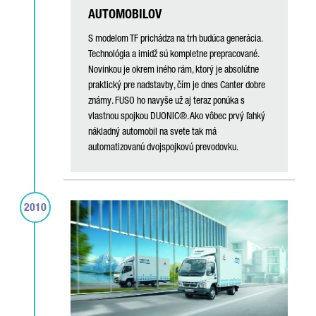
AUTOMOBILOV
S modelom TF prichádza na trh budúca generácia.
Technológia a imidž sú kompletne prepracované.
Novinkou je okrem iného rám, ktorý je absolútne
praktický pre nadstavby, čím je dnes Canter dobre
známy. FUSO ho navyše už aj teraz ponúka s
vlastnou spojkou DUONIC®. Ako vôbec prvý ľahký
nákladný automobil na svete tak má
automatizovanú dvojspojkovú prevodovku.
2010