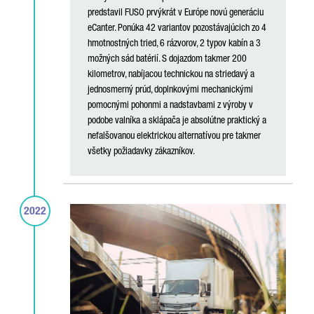
predstavil FUSO prvýkrát v Európe novú generáciu
eCanter. Ponúka 42 variantov pozostávajúcich zo 4
hmotnostných tried, 6 rázvorov, 2 typov kabín a 3
možných sád batérií. S dojazdom takmer 200
kilometrov, nabíjacou technickou na striedavý a
jednosmerný prúd, doplnkovými mechanickými
pomocnými pohonmi a nadstavbami z výroby v
podobe valníka a sklápača je absolútne praktický a
nefalšovanou elektrickou alternatívou pre takmer
všetky požiadavky zákazníkov.
2022