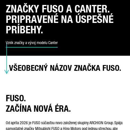
ZNAČKY FUSO A CANTER.
PRIPRAVENÉ NA ÚSPEŠNÉ
TYP OTÁZKY*
PRÍBEHY.
Vznik značky a vývoj modelu Canter
VAŠA KRAJINA*
VŠEOBECNÝ NÁZOV ZNAČKA FUSO.
EMAIL*
FUSO.
ZAČÍNA NOVÁ ÉRA.
TELEFÓNNE ČÍSLO*
Od apríla 2026 je FUSO súčasťou novo založenej skupiny ARCHION Group. Spája
samostatné značky Mitsubishi FUSO a Hino Motors pod jednou strechou, aby