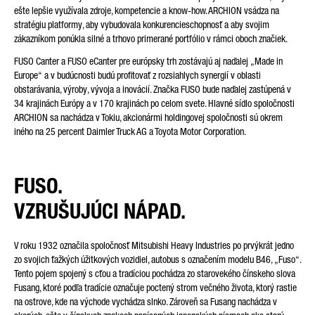
ešte lepšie využívala zdroje, kompetencie a know-how. ARCHION vsádza na
stratégiu platformy, aby vybudovala konkurencieschopnosť a aby svojim
zákazníkom ponúkla silné a trhovo primerané portfólio v rámci oboch značiek.
VAŠA SPRÁVA (VOLITEĽNE)
FUSO Canter a FUSO eCanter pre európsky trh zostávajú aj naďalej „Made in
Europe“ a v budúcnosti budú profitovať z rozsiahlych synergií v oblasti
obstarávania, výroby, vývoja a inovácií. Značka FUSO bude naďalej zastúpená v
34 krajinách Európy a v 170 krajinách po celom svete. Hlavné sídlo spoločnosti
ARCHION sa nachádza v Tokiu, akcionármi holdingovej spoločnosti sú okrem
iného na 25 percent Daimler Truck AG a Toyota Motor Corporation.
FUSO.
* Pole je povinné
Vaše údaje spracujeme, uložíme a použijeme starostlivo podľa
VZRUŠUJÚCI NÁPAD.
zákonných ustanovení o ochrane údajov podľa vášho súhlasu
a len na účely vybavenia vašej otázky. Ďalšie detaily o
spracovaní vašich osobných údajov spoločnosťou Daimler
Truck AG a takisto detailné oznámenia o vašich právach
V roku 1932 označila spoločnosť Mitsubishi Heavy Industries po prvýkrát jedno
nájdete v
oznámeniach o ochrane údajov
.
zo svojich ťažkých úžitkových vozidiel, autobus s označením modelu B46, „Fuso“.
Tento pojem spojený s cťou a tradíciou pochádza zo starovekého čínskeho slova
Fusang, ktoré podľa tradície označuje poctený strom večného života, ktorý rastie
na ostrove, kde na východe vychádza slnko. Zároveň sa Fusang nachádza v