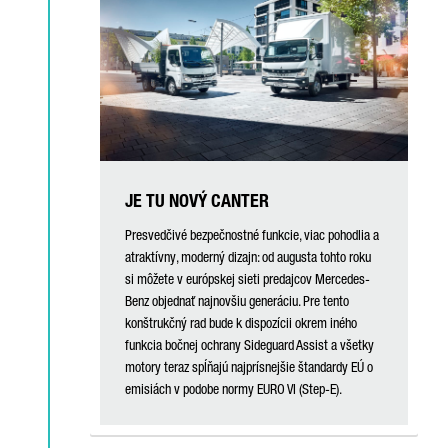
JE TU NOVÝ CANTER
Presvedčivé bezpečnostné funkcie, viac pohodlia a
atraktívny, moderný dizajn: od augusta tohto roku
si môžete v európskej sieti predajcov Mercedes-
Benz objednať najnovšiu generáciu. Pre tento
konštrukčný rad bude k dispozícii okrem iného
funkcia bočnej ochrany Sideguard Assist a všetky
motory teraz spĺňajú najprísnejšie štandardy EÚ o
emisiách v podobe normy EURO VI (Step-E).