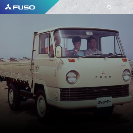
KONTAKT
FUSO EUROPE
KONTAKT
Máte nejaké otázky?
Svoje dotazy nám pošlite cez tento kontaktný
formulár.
KRSTNÉ MENO*
PRIEZVISKO*