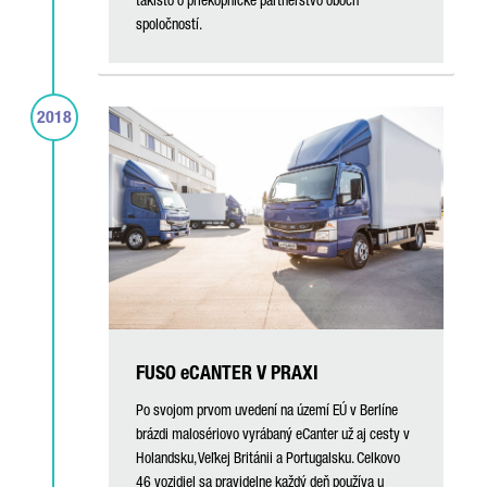
takisto o priekopnícke partnerstvo oboch
spoločností.
2018
FUSO eCANTER V PRAXI
Po svojom prvom uvedení na území EÚ v Berlíne
brázdi malosériovo vyrábaný eCanter už aj cesty v
Holandsku, Veľkej Británii a Portugalsku. Celkovo
46 vozidiel sa pravidelne každý deň používa u