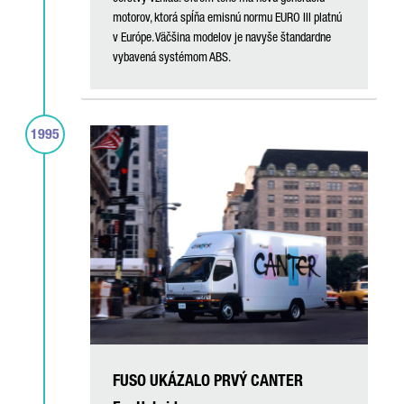
motorov, ktorá spĺňa emisnú normu EURO III platnú
v Európe. Väčšina modelov je navyše štandardne
vybavená systémom ABS.
1995
FUSO UKÁZALO PRVÝ CANTER