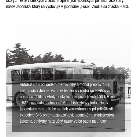
skorých, ešte v čínskych znakoch napísaných japonských písmach ako starý
názov Japonska, ktorý sa vyslovuje v japončine „Fuso“. Zrodila sa značka FUSO.
Friendly Captcha
Autobus B46 bol sedem metrov dlhý a mohol prepraviť 38
cestujúcich. Jeho 6-valcový benzínový motor so zdvihovým
objemom 7 litrov vtedy poskytoval impozantných 100 k. V máji
1932 požiadala spoločnosť Mitsubishi Heavy Industries v
japonskom meste Kobe svojich zamestnancov pri príležitosti
expedície B46 prvému zákazníkovi, japonskému ministerstvu
železníc, o návrhy na zvučný názov. Voľba padla na „Fuso“.