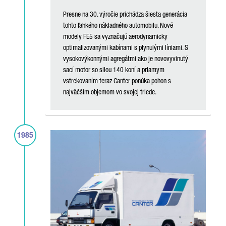
Presne na 30. výročie prichádza šiesta generácia
tohto ľahkého nákladného automobilu. Nové
modely FE5 sa vyznačujú aerodynamicky
optimalizovanými kabínami s plynulými líniami. S
vysokovýkonnými agregátmi ako je novovyvinutý
sací motor so silou 140 koní a priamym
vstrekovaním teraz Canter ponúka pohon s
najväčším objemom vo svojej triede.
1985