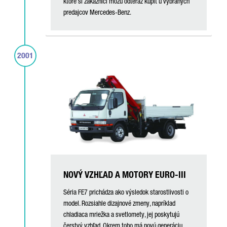
ktoré si zákazníci môžu odteraz kúpiť u vybraných
predajcov Mercedes-Benz.
2001
NOVÝ VZHĽAD A MOTORY EURO-III
Séria FE7 prichádza ako výsledok starostlivosti o
model. Rozsiahle dizajnové zmeny, napríklad
chladiaca mriežka a svetlomety, jej poskytujú
čerstvý vzhľad. Okrem toho má novú generáciu