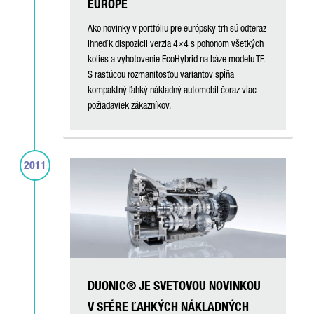
EURÓPE
Ako novinky v portfóliu pre európsky trh sú odteraz
ihneď k dispozícii verzia 4×4 s pohonom všetkých
kolies a vyhotovenie EcoHybrid na báze modelu TF.
S rastúcou rozmanitosťou variantov spĺňa
kompaktný ľahký nákladný automobil čoraz viac
požiadaviek zákazníkov.
2011
DUONIC® JE SVETOVOU NOVINKOU
V SFÉRE ĽAHKÝCH NÁKLADNÝCH