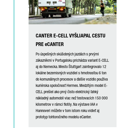
CANTER E-CELL VYŠLIAPAL CESTU
PRE eCANTER
Po úspešných skúšobných jazdách s prvými
zákazníkmi v Portugalsku prichádza variant E-CELL
aj do Nemecka. Mesto Štuttgart zaintegrovalo 12
lokálne bezemisných vozidiel s hmotnosťou 6 ton
do komunálnych procesov a ďalšie vozidlo používa
kuriérska spoločnosť Hermes. Medzitým model E-
CELL prešiel ako prvý čisto elektrický ľahký
nákladný automobil viac než testovacích 150 000
kilometrov v rámci flotily. Na výstave IAA v
Hannoveri môžete v tom istom roku vidieť aj
prototyp tohtoročného modelu eCanter.