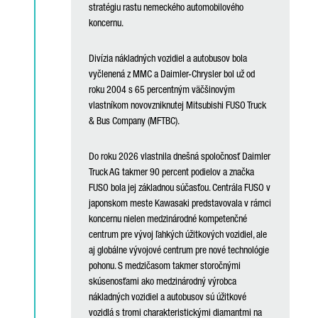
stratégiu rastu nemeckého automobilového
koncernu.
Divízia nákladných vozidiel a autobusov bola
vyčlenená z MMC a Daimler-Chrysler bol už od
roku 2004 s 65 percentným väčšinovým
vlastníkom novovzniknutej Mitsubishi FUSO Truck
& Bus Company (MFTBC).
Do roku 2026 vlastnila dnešná spoločnosť Daimler
Truck AG takmer 90 percent podielov a značka
FUSO bola jej základnou súčasťou. Centrála FUSO v
japonskom meste Kawasaki predstavovala v rámci
koncernu nielen medzinárodné kompetenčné
centrum pre vývoj ľahkých úžitkových vozidiel, ale
aj globálne vývojové centrum pre nové technológie
pohonu. S medzičasom takmer storočnými
skúsenosťami ako medzinárodný výrobca
nákladných vozidiel a autobusov sú úžitkové
vozidlá s tromi charakteristickými diamantmi na