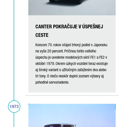
CANTER POKRAČUJE V ÚSPEŠNEJ
CESTE
Koncom 70. rokov stúpol trhový podiel v Japonsku
na vyše 20 percent. Príčinou tohto veľkého
úspechu je uvedenie modelových sérií FE1 a FE2 v
októbri 1978. Okrem úzkych vozidiel teraz existuje
aj široký variant s užitočným zaťažením dva alebo
tri tony. O niečo neskôr doplní zoznam výbavy aj
pohodlné servoriadenie.
1973