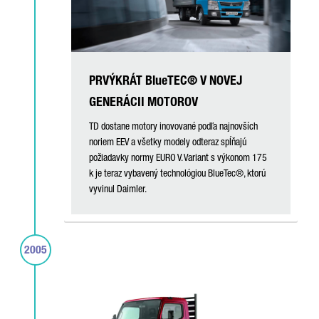
PRVÝKRÁT BlueTEC® V NOVEJ
GENERÁCII MOTOROV
TD dostane motory inovované podľa najnovších
noriem EEV a všetky modely odteraz spĺňajú
požiadavky normy EURO V. Variant s výkonom 175
k je teraz vybavený technológiou BlueTec®, ktorú
vyvinul Daimler.
2005