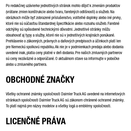
Po redakčnej uzávierke jednotlivých stránok mohlo dôjsť k zmenám produktov
(vrátane zmien konštrukcie alebo tvaru, farebných odlišností) a služieb. Na
obrázkoch môže byť zobrazené príslušenstvo, voliteľné doplnky alebo iné prvky,
TYP OTÁZKY*
ktoré nie sú súčasťou štandardnej špecifikácie alebo rozsahu služieb. Farebné
odchýlky sú spôsobené technickými dôvodmi. Jednotlivé stránky môžu
obsahovať aj typy a služby, ktoré nie sú v jednotlivých krajinách ponúkané.
Prehlásenie o zákonných, právnych a daňových predpisoch a účinkoch platí len
pre Nemeckú spolkovú republiku. Ak nie je v podmienkach predaja alebo dodania
uvedené inak, platia ceny platné v deň dodania. Pre našich zmluvných partnerov
VAŠA KRAJINA*
sú ceny nezáväzné a odporúčané. O aktuálnom stave sa informujte v pobočke
alebo u zmluvného partnera.
OBCHODNÉ ZNAČKY
EMAIL*
Všetky ochranné známky spoločnosti Daimler Truck AG uvedené na internetových
stránkach spoločnosti Daimler Truck AG sú zákonom chránené ochranné známky.
To platí najmä pre názvy modelov a všetky logá a emblémy spoločnosti.
TELEFÓNNE ČÍSLO*
LICENČNÉ PRÁVA