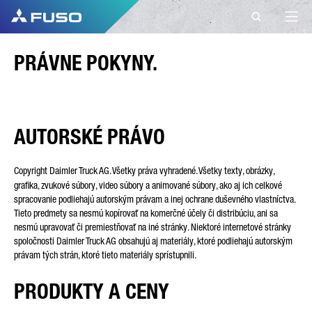
KONTAKT
PRÁVNE POKYNY.
FUSO EUROPE
KONTAKT
AUTORSKÉ PRÁVO
Máte nejaké otázky?
Copyright Daimler Truck AG. Všetky práva vyhradené. Všetky texty, obrázky,
Svoje dotazy nám pošlite cez tento kontaktný
grafika, zvukové súbory, video súbory a animované súbory, ako aj ich celkové
spracovanie podliehajú autorským právam a inej ochrane duševného vlastníctva.
formulár.
Tieto predmety sa nesmú kopírovať na komerčné účely či distribúciu, ani sa
nesmú upravovať či premiestňovať na iné stránky. Niektoré internetové stránky
KRSTNÉ MENO*
spoločnosti Daimler Truck AG obsahujú aj materiály, ktoré podliehajú autorským
právam tých strán, ktoré tieto materiály sprístupnili.
PRODUKTY A CENY
PRIEZVISKO*