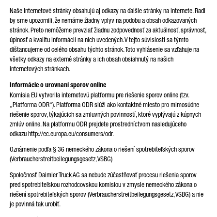
Naše internetové stránky obsahujú aj odkazy na ďalšie stránky na internete. Radi
by sme upozornili, že nemáme žiadny vplyv na podobu a obsah odkazovaných
stránok. Preto nemôžeme prevziať žiadnu zodpovednosť za aktuálnosť, správnosť,
úplnosť a kvalitu informácií na nich uvedených. V tejto súvislosti sa týmto
dištancujeme od celého obsahu týchto stránok. Toto vyhlásenie sa vzťahuje na
všetky odkazy na externé stránky a ich obsah obsiahnutý na našich
internetových stránkach.
Informácie o urovnaní sporov online
Komisia EU vytvorila internetovú platformu pre riešenie sporov online (tzv.
„Platforma ODR“). Platforma ODR slúži ako kontaktné miesto pro mimosúdne
riešenie sporov, týkajúcich sa zmluvných povinností, ktoré vyplývajú z kúpnych
zmlúv online. Na platformu ODR prejdete prostredníctvom nasledujúceho
odkazu http://ec.europa.eu/consumers/odr.
Oznámenie podľa § 36 nemeckého zákona o riešení spotrebiteľských sporov
(Verbraucherstreitbeilegungsgesetz, VSBG)
Spoločnosť Daimler Truck AG sa nebude zúčastňovať procesu riešenia sporov
pred spotrebiteľskou rozhodcovskou komisiou v zmysle nemeckého zákona o
riešení spotrebiteľských sporov (Verbraucherstreitbeilegungsgesetz, VSBG) a nie
je povinná tak urobiť.