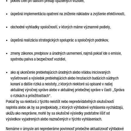
pokles cien pri ďalšom predaji ojazdených vozidiel,
úspešná implementácia opatrení na zníženie nákladov a zvýšenie efektívnosti,
obchodné vyhliadky spoločností, v ktorých máme významné podiely,
úspešná realizácia strategických spoluprác a spoločných podnikov,
zmeny zákonov, predpisov a úradných usmernení, najmä pokiaľ ide o emisie,
spotrebu paliva a bezpečnosť vozidiel,
ako aj ukončenie prebiehajúcich úradných alebo vládou iniciovaných
vyšetrovaní a výsledok prebiehajúcich alebo hroziacich budúcich súdnych
konaní a ďalšie riziká a neistoty, z ktorých niektoré sú opísané v našej
aktuálnej výročnej správe alebo v aktuálnej priebežnej správe v časti „Správa
o rizikách a príležitostiach“.
Pokiaľ by sa niektorá z týchto neistôt nebo nepredvídateľných skutočností
naplnila alebo ak by sa predpoklady, z ktorých výhľadové vyhlásenia vychádzajú,
ukážu ako nesprávne, mohli by sa skutočné výsledky podstatne líšiť od
výsledkov vyjadrených alebo naznačených v týchto vyhláseniach.
Nemáme v úmysle ani nepreberáme povinnosť priebežne aktualizovať výhľadové