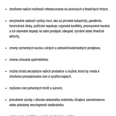
zhoršenie našich možností refinancovania na úverových a finančných trhoch,
Friendly Captcha
nevyhnutné udalosti vyššej moci, ako sú prírodné katastrofy, pandémie,
teroristické útoky, politické nepokoje, vojenské konflikty, priemyselné havárie
a ich následné dopady na naše predajné, nákupné, výrobné alebo finančné
aktivity,
zmeny výmenných kurzov, colných a zahraničnoobchodných predpisov,
zmena chovania spotrebiteľov,
možná strata akceptácie našich produktov a služieb, ktorá by viedla k
zhoršeniu presadzovania cien a využitia kapacít,
zvýšenie cien pohonných hmôt a surovín,
prerušenie výroby z dôvodu nedostatku materiálu, štrajkov zamestnancov
alebo platobnej neschopnosti dodávateľov,