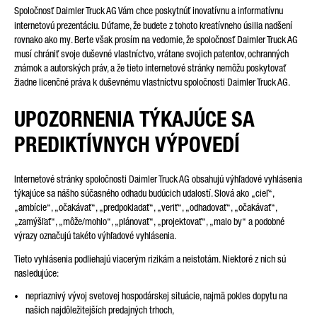
Spoločnosť Daimler Truck AG Vám chce poskytnúť inovatívnu a informatívnu
internetovú prezentáciu. Dúfame, že budete z tohoto kreatívneho úsilia nadšení
rovnako ako my. Berte však prosím na vedomie, že spoločnosť Daimler Truck AG
VAŠA SPRÁVA (VOLITEĽNE)
musí chrániť svoje duševné vlastníctvo, vrátane svojich patentov, ochranných
známok a autorských práv, a že tieto internetové stránky nemôžu poskytovať
žiadne licenčné práva k duševnému vlastníctvu spoločnosti Daimler Truck AG.
UPOZORNENIA TÝKAJÚCE SA
PREDIKTÍVNYCH VÝPOVEDÍ
Internetové stránky spoločnosti Daimler Truck AG obsahujú výhľadové vyhlásenia
* Pole je povinné
týkajúce sa nášho súčasného odhadu budúcich udalostí. Slová ako „cieľ“,
Vaše údaje spracujeme, uložíme a použijeme starostlivo podľa
zákonných ustanovení o ochrane údajov podľa vášho súhlasu
„ambície“, „očakávať“, „predpokladať“, „veriť“, „odhadovať“, „očakávať“,
a len na účely vybavenia vašej otázky. Ďalšie detaily o
„zamýšľať“, „môže/mohlo“, „plánovať“, „projektovať“, „malo by“ a podobné
spracovaní vašich osobných údajov spoločnosťou Daimler
výrazy označujú takéto výhľadové vyhlásenia.
Truck AG a takisto detailné oznámenia o vašich právach
nájdete v
oznámeniach o ochrane údajov
.
Tieto vyhlásenia podliehajú viacerým rizikám a neistotám. Niektoré z nich sú
nasledujúce:
nepriaznivý vývoj svetovej hospodárskej situácie, najmä pokles dopytu na
našich najdôležitejších predajných trhoch,