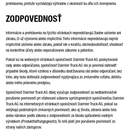
prehlásenia, pretože vychádzajú výhradne z okolností ku dňu ich zverejnenia.
ZODPOVEDNOSŤ
Informácie a prehlásenia na týchto stránkach nepredstavujú žiadne uistenie ani
záruku, či už výslovnú alebo implicitnú. Tieto informácie nepredstavujú najmä
implicitné uistenie alebo záruku, pokiaľ ide o kvalitu, obchodovateľnosť, vhodnosť
na konkrétne účely alebo neporušovanie zákonov a patentov.
Pokiaľ sú na webových stránkach spoločnosti Daimler Truck AG poskytované
rady alebo odporúčania, spoločnosť Daimler Truck AG nie je povinná nahradiť
prípadné škody, ktoré vzniknú v dôsledku dodržiavania rád alebo odporúčaní, bez
toho, aby bola dotknutá zodpovednosť vyplývajúca zo zmluvného vzťahu, deliktu
alebo iného právneho predpisu.
Spoločnosť Daimler Truck AG ďalej vylučuje zodpovednosť za nedbanlivostné
porušenie povinností pri sťahovaní súborov sprístupnených spoločnosťou Daimler
Truck AG na internetových stránkach spoločnosti Daimler Truck AG, pokiaľ sa
netýkajú podstatných zmluvných povinností, ako aj života, zdravia alebo tela
alebo nárokov podľa zákona o zodpovednosti za škodu spôsobenú vadným
výrobkom (Produkthaftungsgesetz). To isté platí pre porušenie povinností zo
strany našich zástupcov.