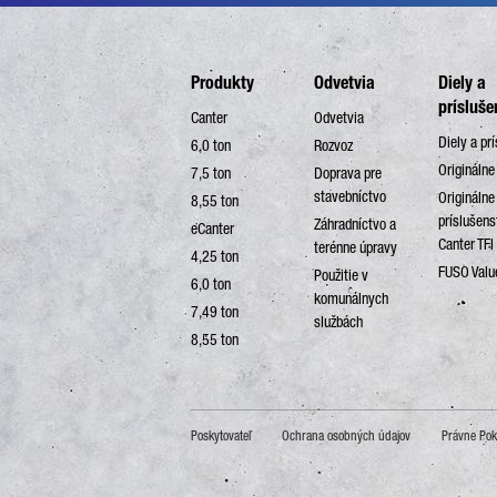
Produkty
Odvetvia
Diely a
prísluše
Canter
Odvetvia
Diely a pr
6,0 ton
Rozvoz
Originálne
7,5 ton
Doprava pre
stavebníctvo
Originálne
8,55 ton
príslušen
Záhradníctvo a
eCanter
Canter TFI
terénne úpravy
4,25 ton
FUSO Valu
Použitie v
6,0 ton
komunálnych
7,49 ton
službách
8,55 ton
Poskytovateľ
Ochrana osobných údajov
Právne Po