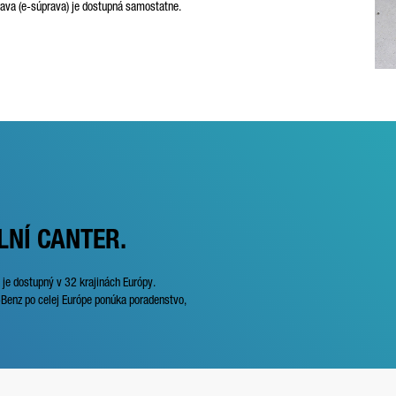
prava (e-súprava) je dostupná samostatne.
LNÍ CANTER.
 je dostupný v 32 krajinách Európy.
Benz po celej Európe ponúka poradenstvo,