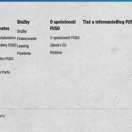
Služby
O spoločnosti
Tlač a informácie
Blog FU
nstvo
FUSO
Služby
íslušenstvo
O spoločnosti FUSO
Financovanie
 diely FUSO
Závod v EÚ
Leasing
História
Poistenie
stvo FUSO
e Parts
kyny