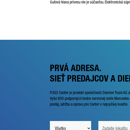
Guľová hlava prívesu nie je súčasťou. Elektronická sú
PRVÁ ADRESA.
SIEŤ PREDAJCOV A DIE
FUSO Canter je produkt spoločnosti Daimler Truck AG a
Vyše 800 podporných bodov servisnej siete Mercedes-
predaj, údržbu a opravu pre Canter v najvyššej kvalite.