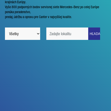
krajinách Európy.
Vyše 800 podporných bodov servisnej siete Mercedes-Benz po celej Európe
ponúka poradenstvo,
predaj, údržbu a opravu pre Canter v najvyššej kvalite.