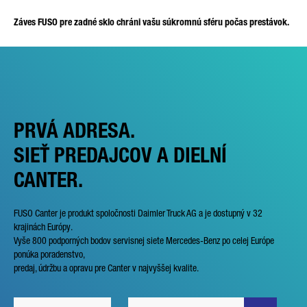
Záves FUSO pre zadné sklo chráni vašu súkromnú sféru počas prestávok.
PRVÁ ADRESA.
SIEŤ PREDAJCOV A DIELNÍ
CANTER.
FUSO Canter je produkt spoločnosti Daimler Truck AG a je dostupný v 32
krajinách Európy.
Vyše 800 podporných bodov servisnej siete Mercedes-Benz po celej Európe
ponúka poradenstvo,
predaj, údržbu a opravu pre Canter v najvyššej kvalite.