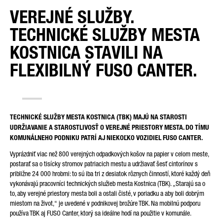
VEREJNÉ SLUŽBY.
TECHNICKÉ SLUŽBY MESTA
TYP OTÁZKY*
KOSTNICA STAVILI NA
FLEXIBILNÝ FUSO CANTER.
VAŠA KRAJINA*
TECHNICKÉ SLUŽBY MESTA KOSTNICA (TBK) MAJÚ NA STAROSTI
UDRŽIAVANIE A STAROSTLIVOSŤ O VEREJNÉ PRIESTORY MESTA. DO TÍMU
KOMUNÁLNEHO PODNIKU PATRÍ AJ NIEKOĽKO VOZIDIEL FUSO CANTER.
EMAIL*
Vyprázdniť viac než 800 verejných odpadkových košov na papier v celom meste,
postarať sa o tisícky stromov patriacich mestu a udržiavať šesť cintorínov s
približne 24 000 hrobmi: to sú iba tri z desiatok rôznych činností, ktoré každý deň
vykonávajú pracovníci technických služieb mesta Kostnica (TBK). „Starajú sa o
to, aby verejné priestory mesta boli a ostali čisté, v poriadku a aby boli dobrým
TELEFÓNNE ČÍSLO*
miestom na život,“ je uvedené v podnikovej brožúre TBK. Na mobilnú podporu
používa TBK aj FUSO Canter, ktorý sa ideálne hodí na použitie v komunále.