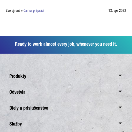
Zverejnené v
Canter pri práci
13. apr 2022
Ready to work almost every job, whenever you need it.
Produkty
Canter
Odvetvia
6,0 ton
Odvetvia
Diely a príslušenstvo
7,5 ton
Rozvoz
8,55 ton
Diely a príslušenstvo
Služby
Doprava pre stavebníctvo
eCanter
Originálne diely FUSO