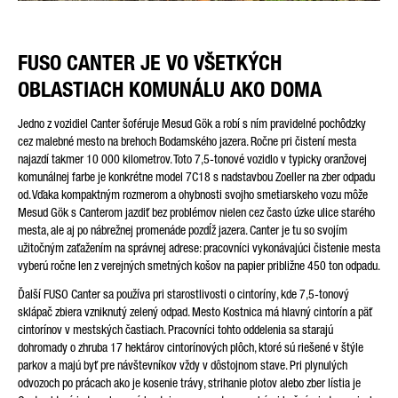
Friendly Captcha
FUSO CANTER JE VO VŠETKÝCH
OBLASTIACH KOMUNÁLU AKO DOMA
Jedno z vozidiel Canter šoféruje Mesud Gök a robí s ním pravidelné pochôdzky
cez malebné mesto na brehoch Bodamského jazera. Ročne pri čistení mesta
najazdí takmer 10 000 kilometrov. Toto 7,5-tonové vozidlo v typicky oranžovej
komunálnej farbe je konkrétne model 7C18 s nadstavbou Zoeller na zber odpadu
od. Vďaka kompaktným rozmerom a ohybnosti svojho smetiarskeho vozu môže
Mesud Gök s Canterom jazdiť bez problémov nielen cez často úzke ulice starého
mesta, ale aj po nábrežnej promenáde pozdĺž jazera. Canter je tu so svojím
užitočným zaťažením na správnej adrese: pracovníci vykonávajúci čistenie mesta
vyberú ročne len z verejných smetných košov na papier približne 450 ton odpadu.
Ďalší FUSO Canter sa používa pri starostlivosti o cintoríny, kde 7,5-tonový
sklápač zbiera vzniknutý zelený odpad. Mesto Kostnica má hlavný cintorín a päť
cintorínov v mestských častiach. Pracovníci tohto oddelenia sa starajú
dohromady o zhruba 17 hektárov cintorínových plôch, ktoré sú riešené v štýle
parkov a majú byť pre návštevníkov vždy v dôstojnom stave. Pri plynulých
odvozoch po prácach ako je kosenie trávy, strihanie plotov alebo zber lístia je