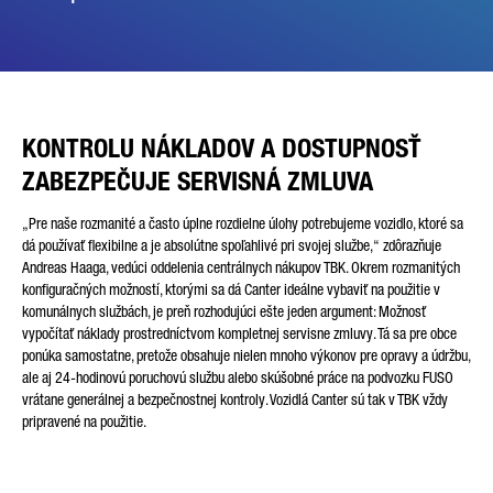
KONTROLU NÁKLADOV A DOSTUPNOSŤ
ZABEZPEČUJE SERVISNÁ ZMLUVA
„Pre naše rozmanité a často úplne rozdielne úlohy potrebujeme vozidlo, ktoré sa
dá používať flexibilne a je absolútne spoľahlivé pri svojej službe,“ zdôrazňuje
Andreas Haaga, vedúci oddelenia centrálnych nákupov TBK. Okrem rozmanitých
konfiguračných možností, ktorými sa dá Canter ideálne vybaviť na použitie v
komunálnych službách, je preň rozhodujúci ešte jeden argument: Možnosť
vypočítať náklady prostredníctvom kompletnej servisne zmluvy. Tá sa pre obce
ponúka samostatne, pretože obsahuje nielen mnoho výkonov pre opravy a údržbu,
ale aj 24-hodinovú poruchovú službu alebo skúšobné práce na podvozku FUSO
vrátane generálnej a bezpečnostnej kontroly. Vozidlá Canter sú tak v TBK vždy
pripravené na použitie.