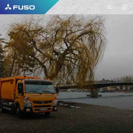
KONTAKT
FUSO EUROPE
KONTAKT
Máte nejaké otázky?
Svoje dotazy nám pošlite cez tento kontaktný
formulár.
KRSTNÉ MENO*
PRIEZVISKO*