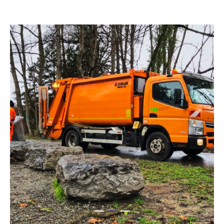
VAŠA SPRÁVA (VOLITEĽNE)
* Pole je povinné
Vaše údaje spracujeme, uložíme a použijeme starostlivo podľa
zákonných ustanovení o ochrane údajov podľa vášho súhlasu
a len na účely vybavenia vašej otázky. Ďalšie detaily o
spracovaní vašich osobných údajov spoločnosťou Daimler
Truck AG a takisto detailné oznámenia o vašich právach
nájdete v
oznámeniach o ochrane údajov
.