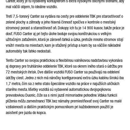
Canter, ktorý je tu vybavený kontajnerom s extra vysokými bočnými stenami, aby
mal väčší objem, to ideálne vozidlo.
Tretí 7,5-tonový Canter sa vydáva na cesty pre oddelenie TBK pre starostlivosť o
zelené plochy a záhrady a jeho hlavná činnosť spočíva v kontrole o mestský
stromový porast a starostlivosť oň. Dokopy ich tu je 14 900 kusov, takže práce je
dosť. FUSO Canter aj pri tejto úlohe boduje svojou konštrukciou s veľkým
užitočným zaťažením, ktorá je zároveň ľahká a úzka, pretože mnoho stromov stojí
vnútri mesta na miestach, kam je sťažený prístup a kam by sa väčšie nákladné
automobily tak ľahko nedostali.
Tento Canter so svojou praktickou a flexibilnou valníkovou nadstavbou vykonáva
aj dopravy pre truhlárske oddelenie TBK, ktoré sa okrem iného stará o údržbu pre
72 mestských ihrísk. Dve ďalšie vozidlá FUSO Canter sa používajú na oddelení
údržby ciest. Jedno z nich má náročky konfigurovanú extra úzku kabínu širokú iba
1,7 metra, čím sa z neho stalo špeciálne vozidlo na práce v najužších uličkách
starého mesta. Všetky vozidlá sú vybavené automatickou dvojspojkovou
prevodovkou Duonic, čiže sa s nimi jazdí mimoriadne pohodlne. Vďaka funkcii
plíženia môžu zamestnanci TBK bez námahy premiestňovať svoj Canter na malé
vzdialenosti a ďalším praktickým pomocníkom pri každodennom použití je
asistent pre jazdu do kopca.