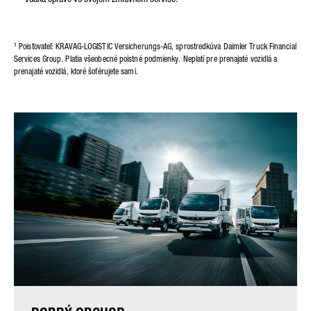
¹ Poisťovateľ: KRAVAG-LOGISTIC Versicherungs-AG, sprostredkúva Daimler Truck Financial
Services Group. Platia všeobecné poistné podmienky. Neplatí pre prenajaté vozidlá a
prenajaté vozidlá, ktoré šoférujete sami.