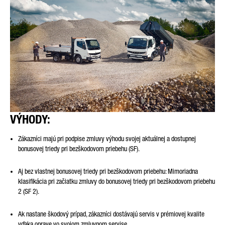
Friendly Captcha
VÝHODY:
Zákazníci majú pri podpise zmluvy výhodu svojej aktuálnej a dostupnej
bonusovej triedy pri bezškodovom priebehu (SF).
Aj bez vlastnej bonusovej triedy pri bezškodovom priebehu: Mimoriadna
klasifikácia pri začiatku zmluvy do bonusovej triedy pri bezškodovom priebehu
2 (SF 2).
Ak nastane škodový prípad, zákazníci dostávajú servis v prémiovej kvalite
vďaka oprave vo svojom zmluvnom servise.