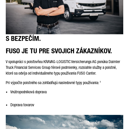
VAŠA SPRÁVA (VOLITEĽNE)
S BEZPEČÍM.
FUSO JE TU PRE SVOJICH ZÁKAZNÍKOV.
V spolupráci s poisťovňou KRAVAG-LOGISTIC Versicherungs AG ponúka Daimler
Truck Financial Services Group férové podmienky, rozsiahle služby a poistné,
ktoré sa odvíja od individuálneho typu používania FUSO Canter.
* Pole je povinné
Vaše údaje spracujeme, uložíme a použijeme starostlivo podľa
Pri výpočte poistného sa zohľadňujú nasledovné typy používania: ¹
zákonných ustanovení o ochrane údajov podľa vášho súhlasu
a len na účely vybavenia vašej otázky. Ďalšie detaily o
Vnútropodniková doprava
spracovaní vašich osobných údajov spoločnosťou Daimler
Truck AG a takisto detailné oznámenia o vašich právach
nájdete v
oznámeniach o ochrane údajov
.
Doprava tovarov