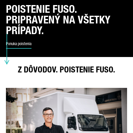
POISTENIE FUSO.
PRIPRAVENÝ NA VŠETKY
TYP OTÁZKY*
PRÍPADY.
Ponuka poistenia
VAŠA KRAJINA*
Z DÔVODOV. POISTENIE FUSO.
EMAIL*
TELEFÓNNE ČÍSLO*