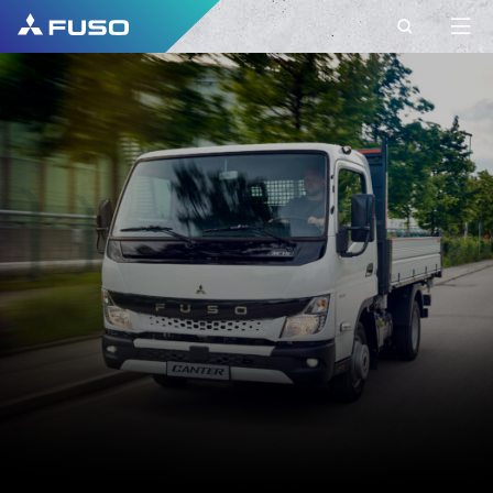
KONTAKT
FUSO EUROPE
KONTAKT
Máte nejaké otázky?
Svoje dotazy nám pošlite cez tento kontaktný
formulár.
KRSTNÉ MENO*
PRIEZVISKO*